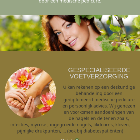
door een medische pedicure.
GESPECIALISEERDE
VOETVERZORGING
U kan rekenen op een deskundige
behandeling door een
gediplomeerd medische pedicure
en persoonlijk advies. Wij genezen
en voorkomen aandoeningen van
de nagels en de tenen zoals,
infecties, mycose , ingegroeide nagels, likdoorns, kloven,
pijnlijke drukpunten, … (ook bij diabetespatiënten)